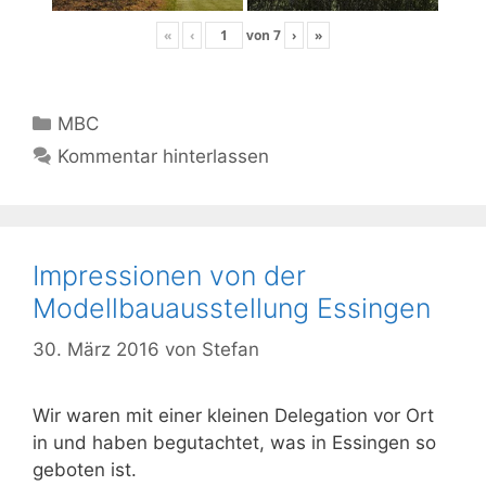
«
‹
von
7
›
»
Kategorien
MBC
Kommentar hinterlassen
Impressionen von der
Modellbauausstellung Essingen
30. März 2016
von
Stefan
Wir waren mit einer kleinen Delegation vor Ort
in und haben begutachtet, was in Essingen so
geboten ist.