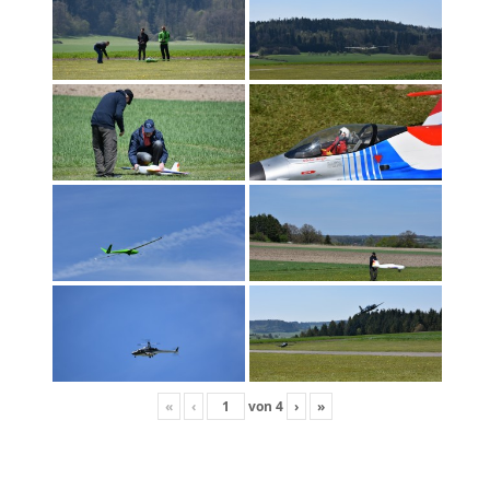
«
‹
von
4
›
»