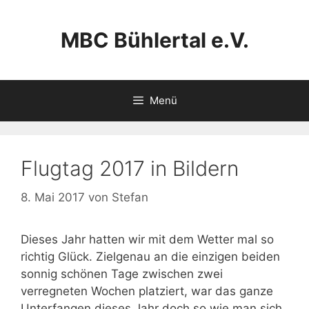
Zum
Inhalt
MBC Bühlertal e.V.
springen
Menü
Flugtag 2017 in Bildern
8. Mai 2017
von
Stefan
Dieses Jahr hatten wir mit dem Wetter mal so
richtig Glück. Zielgenau an die einzigen beiden
sonnig schönen Tage zwischen zwei
verregneten Wochen platziert, war das ganze
Unterfangen dieses Jahr doch so wie man sich