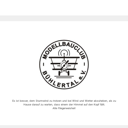
Es ist besser, dem Sturmwind zu trotzen und bei Wind und Wetter abzuheben, als zu
Hause darauf zu warten, dass einem der Himmel auf den Kopf fällt.
Alte Fliegerweisheit