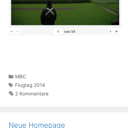
«
‹
›
»
von
54
Kategorien
MBC
Schlagwörter
Flugtag 2014
2 Kommentare
Neue Homepage