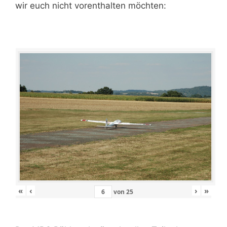
wir euch nicht vorenthalten möchten:
«
‹
›
»
von
25