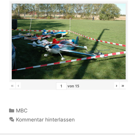
«
‹
›
»
von
15
Kategorien
MBC
Kommentar hinterlassen