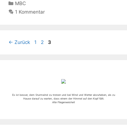
Kategorien
MBC
1 Kommentar
Seite
Seite
Seite
←
Zurück
1
2
3
Es ist besser, dem Sturmwind zu trotzen und bei Wind und Wetter abzuheben, als zu
Hause darauf zu warten, dass einem der Himmel auf den Kopf fällt.
Alte Fliegerweisheit