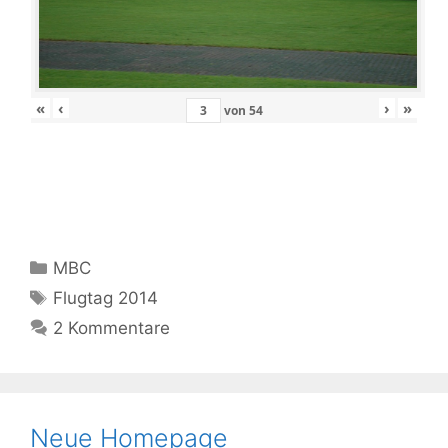
«
‹
›
»
von
54
Kategorien
MBC
Schlagwörter
Flugtag 2014
2 Kommentare
Neue Homepage