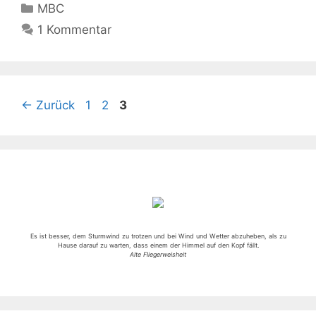
Kategorien
MBC
1 Kommentar
Seite
Seite
Seite
←
Zurück
1
2
3
Es ist besser, dem Sturmwind zu trotzen und bei Wind und Wetter abzuheben, als zu
Hause darauf zu warten, dass einem der Himmel auf den Kopf fällt.
Alte Fliegerweisheit