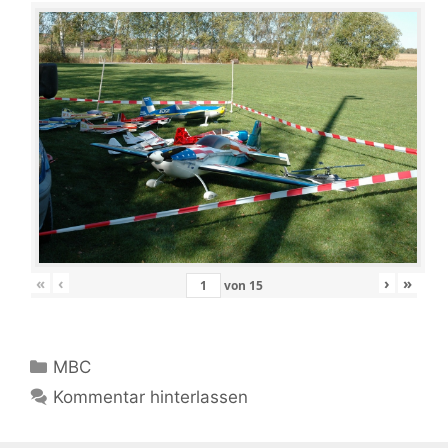
«
‹
›
»
von
15
Kategorien
MBC
Kommentar hinterlassen