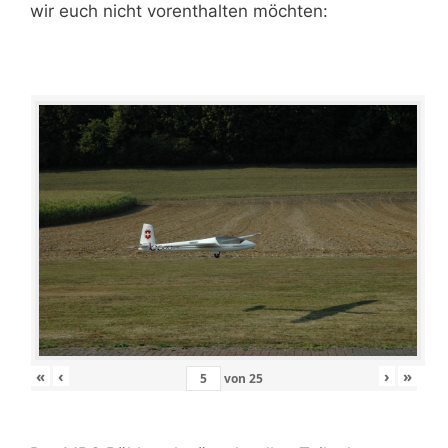
wir euch nicht vorenthalten möchten:
«
‹
›
»
von
25