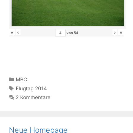
«
‹
›
»
von
54
Kategorien
MBC
Schlagwörter
Flugtag 2014
2 Kommentare
Neue Homepage