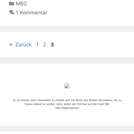
Kategorien
MBC
1 Kommentar
Seite
Seite
Seite
←
Zurück
1
2
3
Es ist besser, dem Sturmwind zu trotzen und bei Wind und Wetter abzuheben, als zu
Hause darauf zu warten, dass einem der Himmel auf den Kopf fällt.
Alte Fliegerweisheit