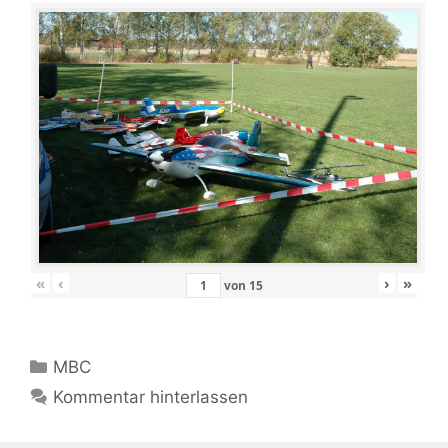
«
‹
›
»
von
15
Kategorien
MBC
Kommentar hinterlassen