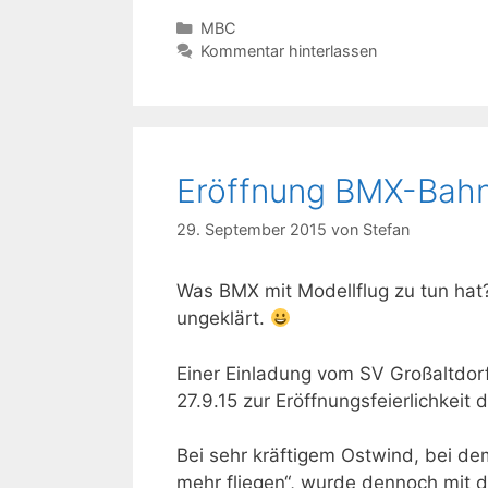
Kategorien
MBC
Kommentar hinterlassen
Eröffnung BMX-Bahn
29. September 2015
von
Stefan
Was BMX mit Modellflug zu tun hat
ungeklärt.
Einer Einladung vom SV Großaltdo
27.9.15 zur Eröffnungsfeierlichke
Bei sehr kräftigem Ostwind, bei de
mehr fliegen“, wurde dennoch mit 