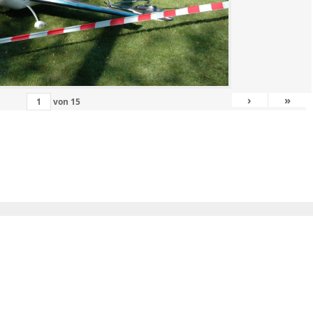
›
»
von
15