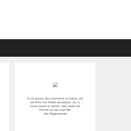
Es ist besser, dem Sturmwind zu trotzen und
bei Wind und Wetter abzuheben, als zu
Hause darauf zu warten, dass einem der
Himmel auf den Kopf fällt.
Alte Fliegerweisheit