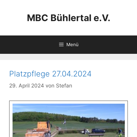
Zum
Inhalt
MBC Bühlertal e.V.
springen
Menü
Platzpflege 27.04.2024
29. April 2024
von
Stefan