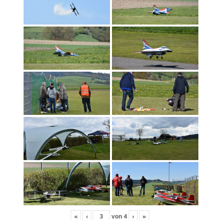
«
‹
von
4
›
»