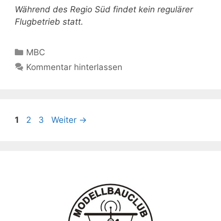
Während des Regio Süd findet kein regulärer
Flugbetrieb statt.
Kategorien
MBC
Kommentar hinterlassen
Seite
Seite
Seite
1
2
3
Weiter
→