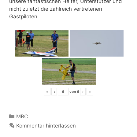
unsere fantastischen Helfer, Unterstützer und
nicht zuletzt die zahlreich vertretenen
Gastpiloten.
«
‹
von
6
›
»
Kategorien
MBC
Kommentar hinterlassen