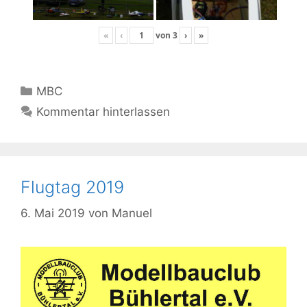
«
‹
von
3
›
»
Kategorien
MBC
Kommentar hinterlassen
Flugtag 2019
6. Mai 2019
von
Manuel